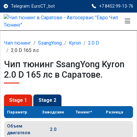
Telegram: EuroCT_bot
+7 8452 99-13-76
Чип тюнинг
SsangYong
Kyron
2.0 D
2.0 D 165 л.с
Чип тюнинг SsangYong Kyron
2.0 D 165 лс в Саратове.
Stage 1
Stage 2
Параметр
Заводские
Тюнинг*
Разница
Объем
2.0
двигателя