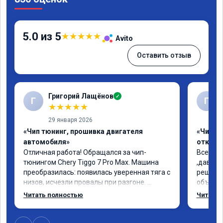
5.0 из 5
★
★
★
★
★
Avito
Оставить отзыв
Григорий Лащёнов
✓
Г
Г
★
★
★
★
★
29 января 2026
«Чип тюнинг, прошивка двигателя
«Чип тю
автомобиля»
отключе
Отличная работа! Обращался за чип-
Всем до
тюнингом Chery Tiggo 7 Pro Max. Машина 
,давно 
преобразилась: появилась уверенная тяга с 
решился
низов, исчезли провалы при разгоне. 
объясни
Расход в спокойном режиме даже немного 
сумму з
Читать полностью
Читать 
снизился. Все сделали профессионально, с 
время 2
подробной консультацией. Рекомендую 
я довол
всем, кто сомневается.
сертифи