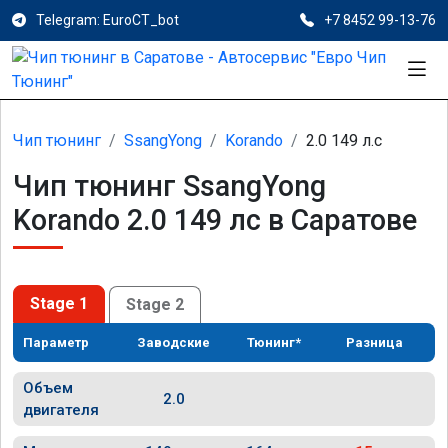
Telegram: EuroCT_bot
+7 8452 99-13-76
Чип тюнинг
SsangYong
Korando
2.0 149 л.с
Чип тюнинг SsangYong
Korando 2.0 149 лс в Саратове
Stage 1
Stage 2
Параметр
Заводские
Тюнинг*
Разница
Объем
2.0
двигателя