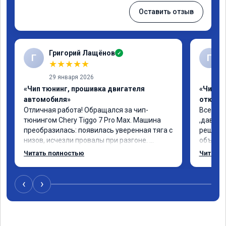
Оставить отзыв
Григорий Лащёнов
✓
Г
Г
★
★
★
★
★
29 января 2026
«Чип тюнинг, прошивка двигателя
«Чип тю
автомобиля»
отключе
Отличная работа! Обращался за чип-
Всем до
тюнингом Chery Tiggo 7 Pro Max. Машина 
,давно 
преобразилась: появилась уверенная тяга с 
решился
низов, исчезли провалы при разгоне. 
объясни
Расход в спокойном режиме даже немного 
сумму з
Читать полностью
Читать 
снизился. Все сделали профессионально, с 
время 2
подробной консультацией. Рекомендую 
я довол
всем, кто сомневается.
сертифи
‹
›
рекоме