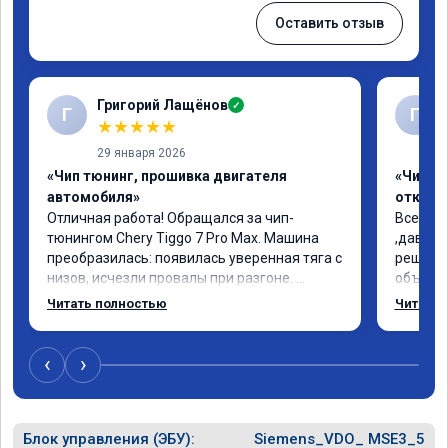
Оставить отзыв
Григорий Лащёнов
✓
Г
Г
★
★
★
★
★
29 января 2026
«Чип тюнинг, прошивка двигателя
«Чип тю
автомобиля»
отключе
Отличная работа! Обращался за чип-
Всем до
тюнингом Chery Tiggo 7 Pro Max. Машина 
,давно 
преобразилась: появилась уверенная тяга с 
решился
низов, исчезли провалы при разгоне. 
объясни
Расход в спокойном режиме даже немного 
сумму з
Читать полностью
Читать 
снизился. Все сделали профессионально, с 
время 2
подробной консультацией. Рекомендую 
я довол
всем, кто сомневается.
сертифи
‹
›
рекоме
Блок управления (ЭБУ):
Siemens_VDO_ MSE3_5