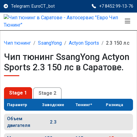
Telegram: EuroCT_bot
+7 8452 99-13-76
Чип тюнинг
SsangYong
Actyon Sports
2.3 150 л.с
Чип тюнинг SsangYong Actyon
Sports 2.3 150 лс в Саратове.
Stage 1
Stage 2
Параметр
Заводские
Тюнинг*
Разница
Объем
2.3
двигателя