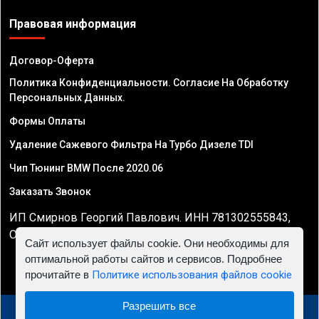
Правовая информация
Договор-Оферта
Политика Конфиденциальности. Согласие На Обработку
Персональных Данных.
Формы Оплаты
Удаление Сажевого Фильтра На Турбо Дизеле TDI
Чип Тюнинг BMW После 2020.06
Заказать Звонок
ИП Смирнов Георгий Павлович. ИНН 781302555843,
ОГРНИП 324470400032610
Сайт использует файлы cookie. Они необходимы для
оптимальной работы сайтов и сервисов. Подробнее
прочитайте в
Политике использования файлов cookie
Разрешить все
© 2010 - 2026 Чип тюнинг в Саратове - Автосервис