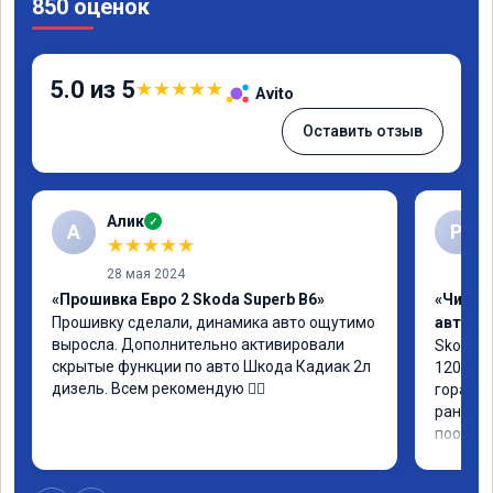
850 оценок
5.0 из 5
★
★
★
★
★
Avito
Оставить отзыв
Алик
✓
А
Р
★
★
★
★
★
28 мая 2024
«Прошивка Евро 2 Skoda Superb B6»
«Чип т
Прошивку сделали, динамика авто ощутимо 
автомо
выросла. Дополнительно активировали 
Skoda Ra
скрытые функции по авто Шкода Кадиак 2л 
120 л.с
дизель. Всем рекомендую 👍🏼
гораздо
раньше 
пообща