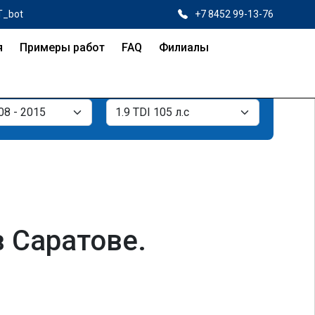
T_bot
+7 8452 99-13-76
я
Примеры работ
FAQ
Филиалы
в Саратове.