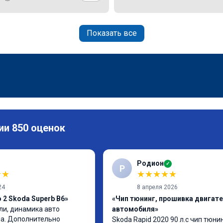
Показать все
ии 850 оценок
Родион
✓
Р
★
★
★
★
★
★
★
24
8 апреля 2026
 2 Skoda Superb B6»
«Чип тюнинг, прошивка двигат
и, динамика авто 
автомобиля»
а. Дополнительно 
Skoda Rapid 2020 90 л.с чип тюнин