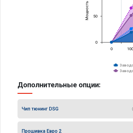
Мощность (л/с)
50
0
0
10
Заводс
Заводс
Дополнительные опции:
Чип тюнинг DSG
Прошивка Евро 2