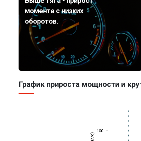
Выше тяга - прирост
момента с низких
оборотов.
График прироста мощности и кр
100