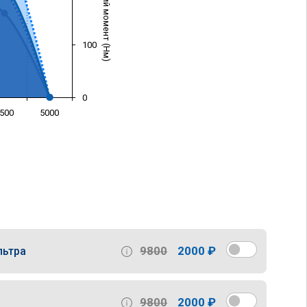
Крутящий момент (Нм)
100
0
500
5000
)
9800
2000 ₽
льтра
9800
2000 ₽