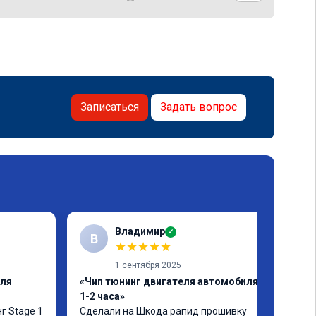
Записаться
Задать вопрос
Владимир
✓
В
★
★
★
★
★
1 сентября 2025
еля
«Чип тюнинг двигателя автомобиля за
1-2 часа»
г Stage 1 
Сделали на Шкода рапид прошивку 