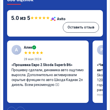
5.0 из 5
★
★
★
★
★
Avito
Оставить отзыв
Алик
✓
А
Р
★
★
★
★
★
28 мая 2024
«Прошивка Евро 2 Skoda Superb B6»
«Чип т
Прошивку сделали, динамика авто ощутимо 
автомо
выросла. Дополнительно активировали 
Skoda Ra
скрытые функции по авто Шкода Кадиак 2л 
120 л.с
дизель. Всем рекомендую 👍🏼
гораздо
раньше 
пообща