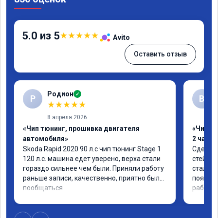
5.0 из 5
★
★
★
★
★
Avito
Оставить отзыв
Родион
✓
Р
В
★
★
★
★
★
8 апреля 2026
«Чип тюнинг, прошивка двигателя
«Чип тю
автомобиля»
2 часа»
Skoda Rapid 2020 90 л.с чип тюнинг Stage 1 
Сделали
120 л.с. машина едет уверено, верха стали 
стейдж1
гораздо сильнее чем были. Приняли работу 
стала п
раньше записи, качественно, приятно было 
появила
пообщаться
работой