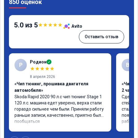
850 оценок
5.0 из 5
★
★
★
★
★
Avito
Оставить отзыв
Родион
✓
Р
В
★
★
★
★
★
8 апреля 2026
«Чип тюнинг, прошивка двигателя
«Чип тю
автомобиля»
2 часа»
Skoda Rapid 2020 90 л.с чип тюнинг Stage 1 
Сделали
120 л.с. машина едет уверено, верха стали 
стейдж1
гораздо сильнее чем были. Приняли работу 
стала п
раньше записи, качественно, приятно было 
появила
пообщаться
работой