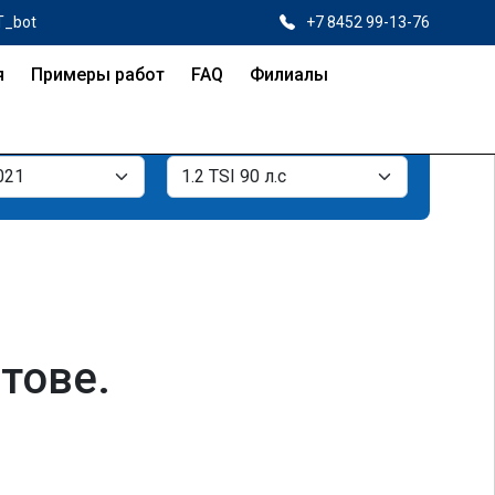
T_bot
+7 8452 99-13-76
я
Примеры работ
FAQ
Филиалы
атове.