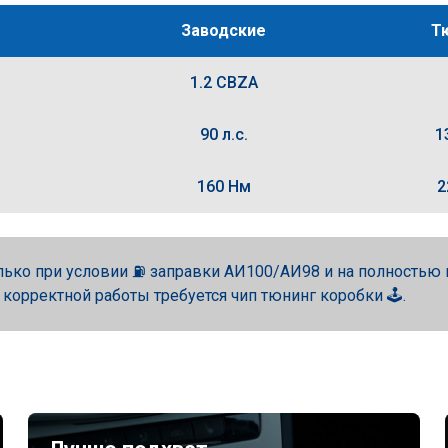
Заводские
Т
1.2 CBZA
90 л.с.
1
160 Нм
2
лько при условии ⛽ заправки АИ100/АИ98 и на полность
 корректной работы требуется чип тюнинг коробки 🕹️.