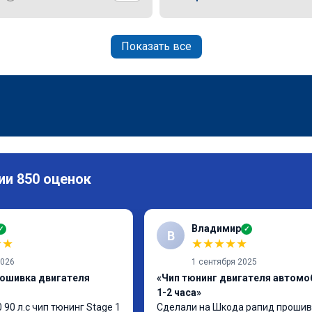
Показать все
ии 850 оценок
Владимир
✓
✓
В
★
★
★
★
★
★
★
2026
1 сентября 2025
рошивка двигателя
«Чип тюнинг двигателя автомо
1-2 часа»
 90 л.с чип тюнинг Stage 1 
Сделали на Шкода рапид прошивк