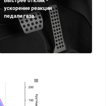
Быстрее отклик -
ускорение реакции
педали газа.
200
150