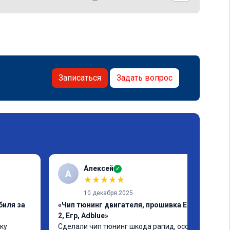
Записаться
Задать вопрос
Алексей
✓
А
★
★
★
★
★
10 декабря 2025
биля за
«Чип тюнинг двигателя, прошивка Евро
2, Егр, Adblue»
у 
Сделали чип тюнинг шкода рапид, особо 