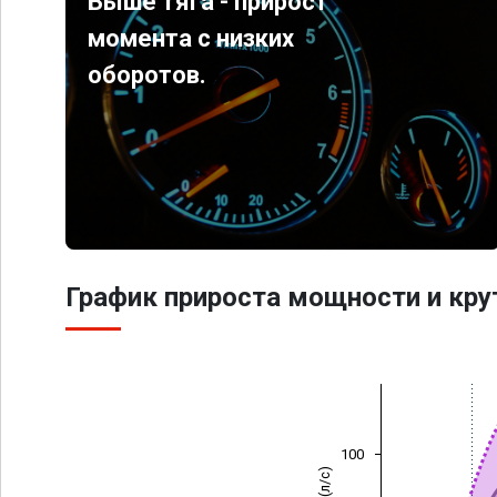
Выше тяга - прирост
момента с низких
оборотов.
График прироста мощности и кр
100