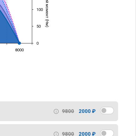
Крутящий момент (Нм)
100
50
0
8000
)
9800
2000 ₽
9800
2000 ₽