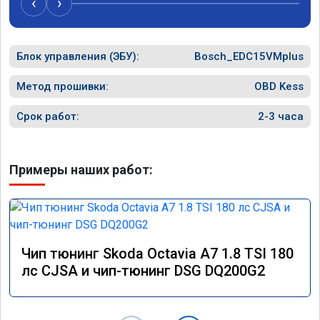
‹
›
желание водителя ускорится. Ушли затупы 
при ускорении в движении от 60 до 100 км. 
Одним словом авто поехало. Был на 
обслуживании 16 ноября 2024. Пишу отзыв 
Блок управления (ЭБУ):
Bosch_EDC15VMplus
3 декабря 2024. Расход топлива не 
изменился при смешанном режиме от 7,3 
Метод прошивки:
OBD Kess
до 8 л, но увеличился в пробках от 9 до 12. 
Работы выполняли в г. Балашиха, ул. 
Срок работ:
2-3 часа
Третьяка, 1Б
Примеры наших работ:
Чип тюнинг Skoda Octavia A7 1.8 TSI 180
лс CJSA и чип-тюнинг DSG DQ200G2