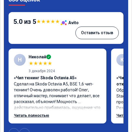
5.0 из 5
★
★
★
★
★
Avito
Оставить отзыв
Николай
✓
Н
К
★
★
★
★
★
3 декабря 2024
«Чип тюнинг Skoda Octavia A5»
«Чип тю
Сделал на Skoda Octavia A5, BSE 1,6 чип-
отключ
тюнинг! Очень доволен работой! Олег, 
Обратил
отличный мастер, понимает что делает, все 
Stage1 
рассказал, объяснил! Мощность 
прошивк
действительно прибавилась, ощущение что 
Результ
крутящий момент переехал жить на более 
как буд
Читать полностью
Читать 
низкие обороты, авто при разгоне ведет 
дышать.
себя более резво, педаль акселератора 
интерес
более чувствительно стала реагировать на 
рассказ