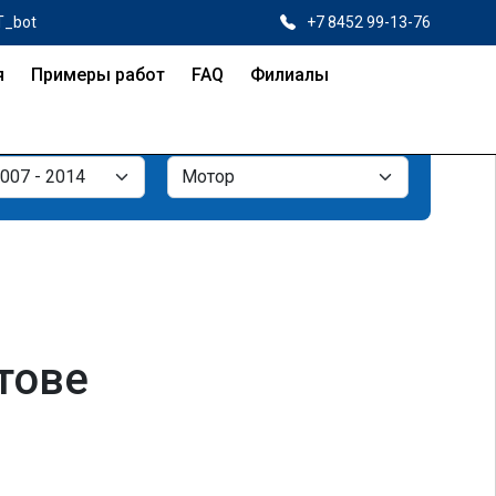
T_bot
+7 8452 99-13-76
я
Примеры работ
FAQ
Филиалы
тове