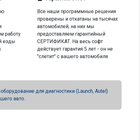
ую
Все наши программные решения
проверены и откатаны на тысячах
и
автомобилей, на них мы
м работу
предоставляем гарантийный
й езды
СЕРТИФИКАТ. На весь софт
.
действует гарантия 5 лет - он не
"слетит" с вашего автомобиля.
орудование для диагностики (Launch, Autel)
ашего авто.