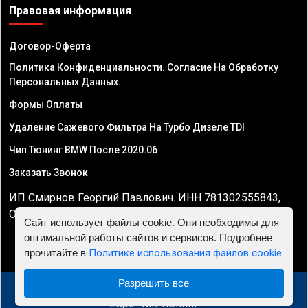
Правовая информация
Договор-Оферта
Политика Конфиденциальности. Согласие На Обработку
Персональных Данных.
Формы Оплаты
Удаление Сажевого Фильтра На Турбо Дизеле TDI
Чип Тюнинг BMW После 2020.06
Заказать Звонок
ИП Смирнов Георгий Павлович. ИНН 781302555843,
ОГРНИП 324470400032610
Сайт использует файлы cookie. Они необходимы для
оптимальной работы сайтов и сервисов. Подробнее
прочитайте в
Политике использования файлов cookie
Разрешить все
© 2010 - 2026 Чип тюнинг в Саратове - Автосервис
"Евро Чип Тюнинг"