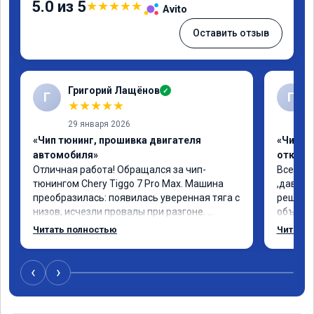
5.0 из 5
★
★
★
★
★
Avito
Оставить отзыв
Григорий Лащёнов
✓
Г
Г
★
★
★
★
★
29 января 2026
«Чип тюнинг, прошивка двигателя
«Чип тю
автомобиля»
отключе
Отличная работа! Обращался за чип-
Всем до
тюнингом Chery Tiggo 7 Pro Max. Машина 
,давно 
преобразилась: появилась уверенная тяга с 
решился
низов, исчезли провалы при разгоне. 
объясни
Расход в спокойном режиме даже немного 
сумму з
Читать полностью
Читать 
снизился. Все сделали профессионально, с 
время 2
подробной консультацией. Рекомендую 
я довол
всем, кто сомневается.
сертифи
‹
›
рекоме