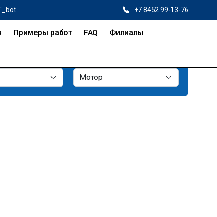
T_bot
+7 8452 99-13-76
я
Примеры работ
FAQ
Филиалы