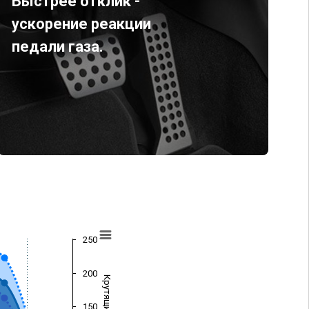
Быстрее отклик -
ускорение реакции
педали газа.
250
200
150