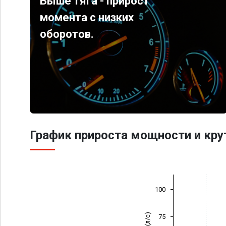
Выше тяга - прирост
момента с низких
оборотов.
График прироста мощности и кр
100
75