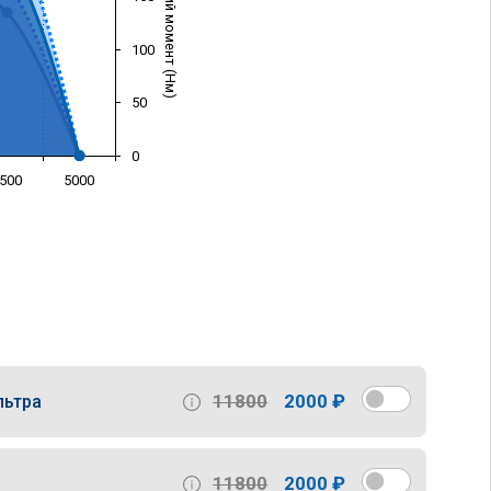
Крутящий момент (Нм)
100
50
0
500
5000
)
11800
2000 ₽
льтра
11800
2000 ₽