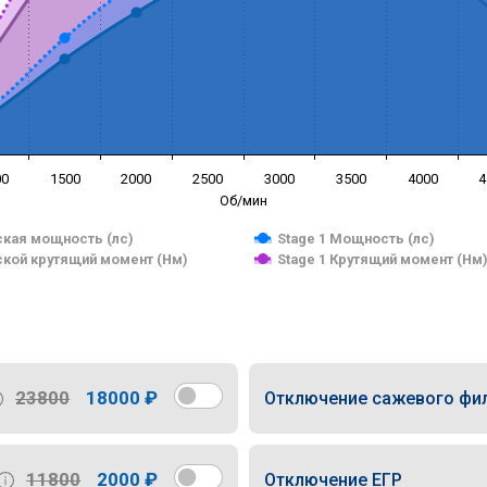
00
1500
2000
2500
3000
3500
4000
4
Об/мин
кая мощность (лс)
Stage 1 Мощность (лс)
кой крутящий момент (Нм)
Stage 1 Крутящий момент (Нм
23800
18000 ₽
Отключение сажевого фи
11800
2000 ₽
Отключение ЕГР