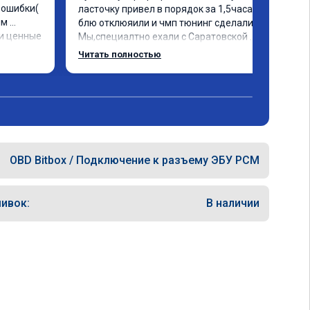
ошибки( 
ласточку привел в порядок за 1,5часа и 
м 
блю отклюяили и чмп тюнинг сделали. 
и ценные 
Мы,специалтно ехали с Саратовской 
чески 
области до Самары и не зря. Но у них есть 
Читать полностью
я 
и в Саратове и других городах сервиз.Но 
. Олько 
мы,улачно попали прям к руководителю 
,все быстро и качественно. Всем только 
сюда.
OBD Bitbox / Подключение к разъему ЭБУ PCM
ивок:
В наличии