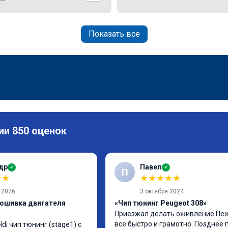
Показать все
ии 850 оценок
др
Павел
✓
✓
П
★
★
★
★
★
★
★
 2026
3 октября 2024
рошивка двигателя
«Чип тюнинг Peugeot 308»
Приезжал делать оживление Пежо
все быстро и грамотно. Позднее 
di чип тюнинг (stage1) с 