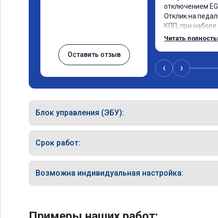
отключением EGR
Отклик на педаль
КПП, при наборе 
солидный запас 
Читать полност
постарались на 
Оставить отзыв
‹
›
Блок управления (ЭБУ):
Срок работ:
Возможна индивидуальная настройка:
Примеры наших работ: