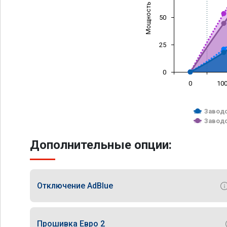
Мощность (л/с)
50
25
0
0
10
Заводс
Заводс
Дополнительные опции:
Отключение AdBlue
Прошивка Евро 2