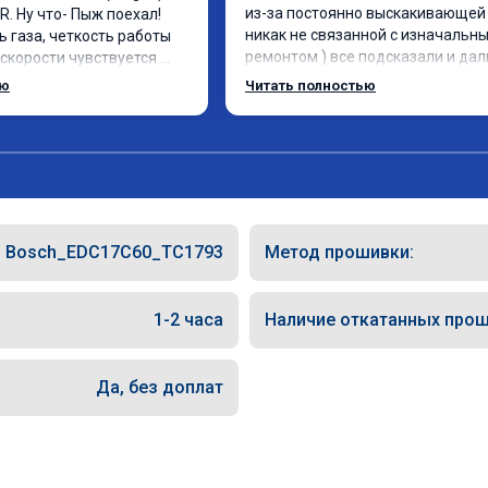
из-за постоянно выскакивающей 
. Ну что- Пыж поехал! 
никак не связанной с изначальны
 газа, четкость работы 
ремонтом ) все подсказали и дал
скорости чувствуется 
указания как поступить. Категори
мощности. Ребята 
ью
Читать полностью
рекомендую данную компанию дл
совесть, рекомендую!
сотрудничества. 🤝🏼 буду ездить
сюда
Bosch_EDC17C60_TC1793
Метод прошивки:
1-2 часа
Наличие откатанных прош
Да, без доплат