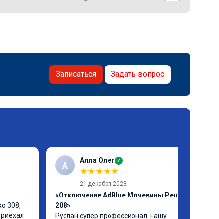
Записаться
Задать вопрос
Алла Олег
✓
А
★
★
★
★
★
21 декабря 2023
«Отключение AdBlue Мочевины Peugeot
 308, 
208»
приехал 
Руслан супер профессионал. нашу 