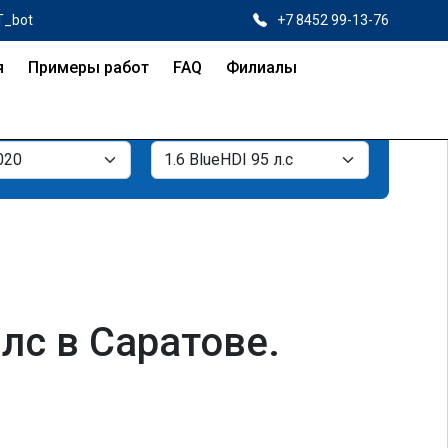
T_bot
+7 8452 99-13-76
я
Примеры работ
FAQ
Филиалы
 лс в Саратове.