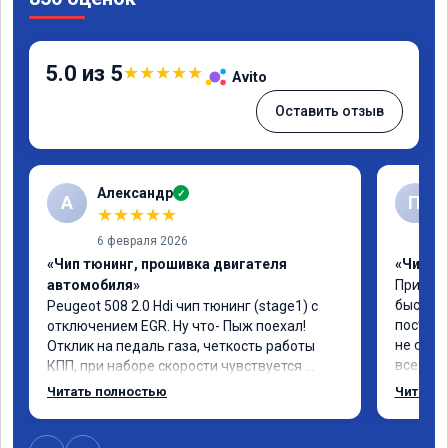
5.0 из 5
★
★
★
★
★
Avito
Оставить отзыв
Александр
✓
А
П
★
★
★
★
★
6 февраля 2026
«Чип тюнинг, прошивка двигателя
«Чип тю
автомобиля»
Приезжа
быстро 
Peugeot 508 2.0 Hdi чип тюнинг (stage1) с 
постоян
отключением EGR. Ну что- Пыж поехал! 
не связ
Отклик на педаль газа, четкость работы 
все под
КПП, при наборе скорости чувствуется 
поступи
солидный запас мощности. Ребята 
Читать полностью
Читать 
данную 
постарались на совесть, рекомендую!
буду ез