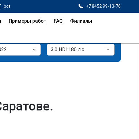
T_bot
+7 8452 99-13-76
я
Примеры работ
FAQ
Филиалы
Саратове.