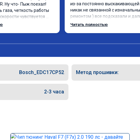
из-за постоянно выскакивающей 
. Ну что- Пыж поехал! 
никак не связанной с изначальны
 газа, четкость работы 
ремонтом ) все подсказали и дал
скорости чувствуется 
указания как поступить. Категори
мощности. Ребята 
ью
Читать полностью
рекомендую данную компанию дл
совесть, рекомендую!
сотрудничества. 🤝🏼 буду ездить
сюда
Bosch_EDC17CP52
Метод прошивки:
2-3 часа