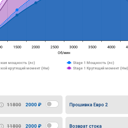
00
1500
2000
2500
3000
3500
4000
4
Об/мин
кая мощность (лс)
Stage 1 Мощность (лс)
кой крутящий момент (Нм)
Stage 1 Крутящий момент (Нм
11800
2000 ₽
Прошивка Евро 2
11800
2000 ₽
Возврат стока