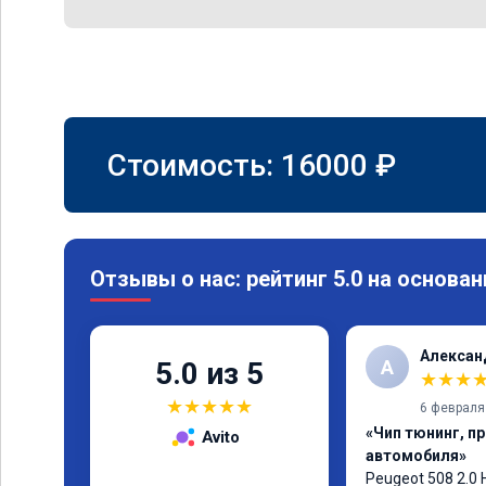
Стоимость:
16000
₽
Отзывы о нас: рейтинг 5.0 на основан
Алексан
А
5.0 из 5
★
★
★
★
★
★
★
★
6 февраля
«Чип тюнинг, п
Avito
автомобиля»
Peugeot 508 2.0 H