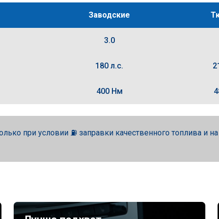
Заводские
Т
3.0
180 л.с.
2
400 Нм
4
олько при условии ⛽ заправки качественного топлива и н