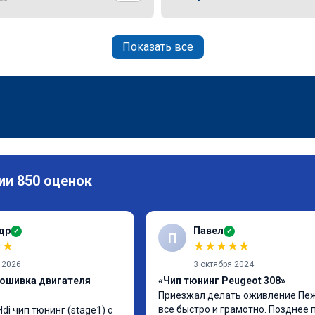
Показать все
ии 850 оценок
др
Павел
✓
✓
П
★
★
★
★
★
★
★
 2026
3 октября 2024
рошивка двигателя
«Чип тюнинг Peugeot 308»
Приезжал делать оживление Пежо
все быстро и грамотно. Позднее 
di чип тюнинг (stage1) с 