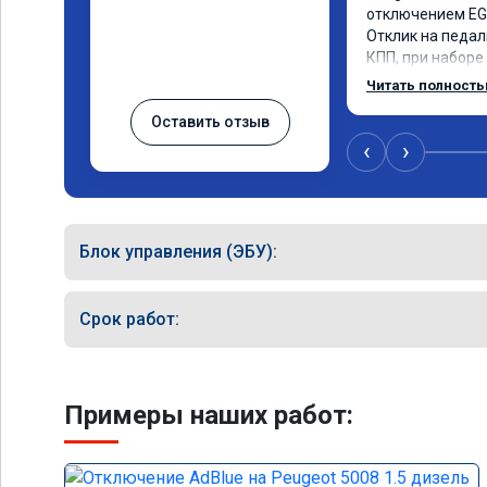
отключением EGR
Отклик на педаль
КПП, при наборе 
солидный запас 
Читать полност
постарались на 
Оставить отзыв
‹
›
Блок управления (ЭБУ):
Срок работ:
Примеры наших работ: