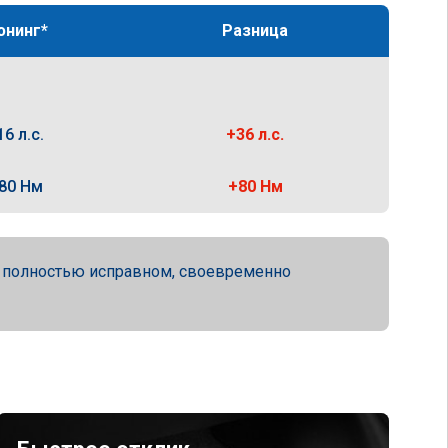
юнинг*
Разница
16 л.с.
+36 л.с.
80 Нм
+80 Нм
а полностью исправном, своевременно