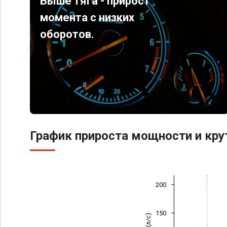
Выше тяга - прирост
момента с низких
оборотов.
График прироста мощности и кр
200
150