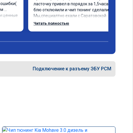
ошибки( 
ласточку привел в порядок за 1,5часа и 
м 
блю отклюяили и чмп тюнинг сделали. 
и ценные 
Мы,специалтно ехали с Саратовской 
чески 
области до Самары и не зря. Но у них есть 
Читать полностью
я 
и в Саратове и других городах сервиз.Но 
. Олько 
мы,улачно попали прям к руководителю 
,все быстро и качественно. Всем только 
сюда.
Подключение к разъему ЭБУ PCM