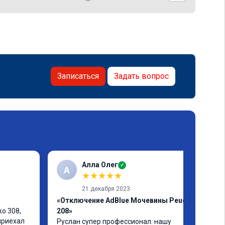
Записаться
Задать вопрос
Алла Олег
✓
А
★
★
★
★
★
21 декабря 2023
«Отключение AdBlue Мочевины Peugeot
 308, 
208»
приехал 
Руслан супер профессионал. нашу 