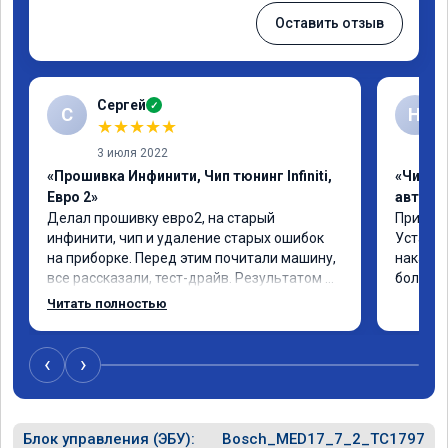
Оставить отзыв
Сергей
✓
С
Н
★
★
★
★
★
3 июля 2022
«Прошивка Инфинити, Чип тюнинг Infiniti,
«Чип т
Евро 2»
автомо
Делал прошивку евро2, на старый 
Приехал 
инфинити, чип и удаление старых ошибок 
Установ
на приборке. Перед этим почитали машину, 
накат п
все рассказали, тест-драйв. Результатом 
большое
доволен, расход упал, машина стала еще 
Читать полностью
чуть бодрее)
‹
›
Блок управления (ЭБУ):
Bosch_MED17_7_2_TC1797