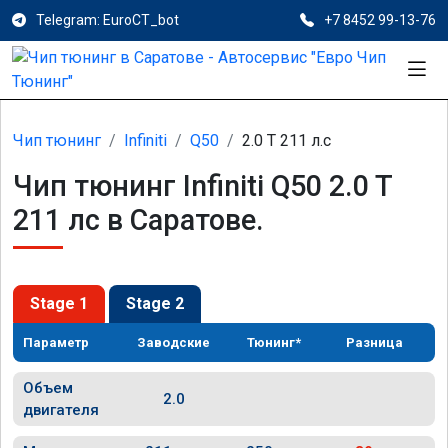
Telegram: EuroCT_bot
+7 8452 99-13-76
Чип тюнинг
Infiniti
Q50
2.0 T 211 л.с
Чип тюнинг Infiniti Q50 2.0 T
211 лс в Саратове.
Stage 1
Stage 2
Параметр
Заводские
Тюнинг*
Разница
Объем
2.0
двигателя