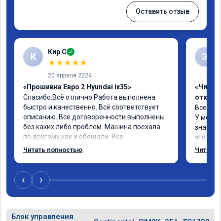
Оставить отзыв
Кир С
✓
К
Э
★
★
★
★
★
20 апреля 2024
«Прошивка Евро 2 Hyundai ix35»
«Чип тю
Спасибо.Всё отлично.Работа выполнена 
отключ
быстро и качественно. Всё соответствует 
Всех пр
описанию. Все договоренности выполнены 
У меня H
без каких либо проблем. Машина поехала 
знает чт
по другому,как и обещали. Всё 
это кла
понравилось. Рекомендую данную 
газов, 
Читать полностью
Читать 
компанию.
фильтр 
Обратил
эти сист
‹
›
Хорошие
как дог
дали гар
Блок управления
Машина с