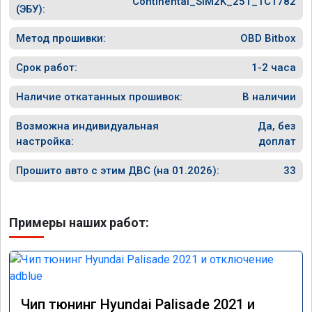
Continental_SIM2K_251_TC1782
ничего 
(ЭБУ):
оживлен
сразу.

Метод прошивки:
OBD Bitbox
В общем
прямого
Срок работ:
1-2 часа
Наличие откатанных прошивок:
В наличии
Возможна индивидуальная
Да, без
настройка:
доплат
Прошито авто с этим ДВС (на 01.2026):
33
Примеры наших работ:
Чип тюнинг Hyundai Palisade 2021 и