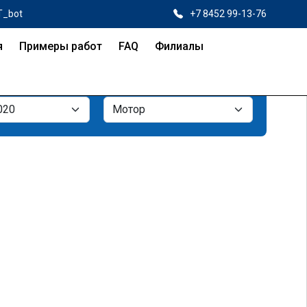
T_bot
+7 8452 99-13-76
я
Примеры работ
FAQ
Филиалы