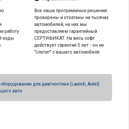
ую
Все наши программные решения
проверены и откатаны на тысячах
и
автомобилей, на них мы
м работу
предоставляем гарантийный
й езды
СЕРТИФИКАТ. На весь софт
.
действует гарантия 5 лет - он не
"слетит" с вашего автомобиля.
орудование для диагностики (Launch, Autel)
ашего авто.