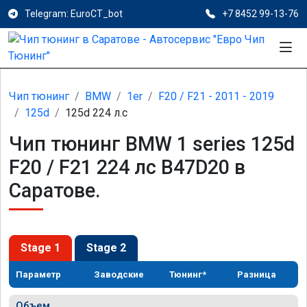
Telegram: EuroCT_bot
+7 8452 99-13-76
Чип тюнинг
BMW
1er
F20 / F21 - 2011 - 2019
125d
125d 224 л.с
Чип тюнинг BMW 1 series 125d
F20 / F21 224 лс B47D20 в
Саратове.
Stage 1
Stage 2
Параметр
Заводские
Тюнинг*
Разница
Объем