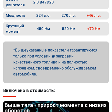
2.0 B47D20
двигателя
Мощность
224 л.с.
270 л.с.
+46 л.с.
Крутящий
450 Нм
520 Нм
+70 Нм
момент
Вышеуказанные показатели гарантируются
только при условии ⛽ заправки
качественного топлива и на полностью
исправном, своевременно обслуживаемом
автомобиле.
Включено в стоимость:
Выше тяга - прирост момента с низких
оборотов.