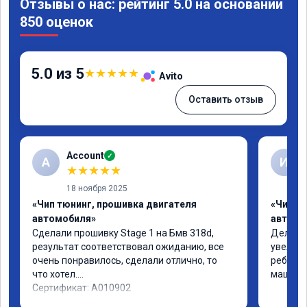
Отзывы о нас: рейтинг 5.0 на основании
850 оценок
5.0 из 5
★
★
★
★
★
Avito
Оставить отзыв
Account
✓
A
И
★
★
★
★
★
18 ноября 2025
«Чип тюнинг, прошивка двигателя
«Чип т
автомобиля»
автомо
Сделали прошивку Stage 1 на Бмв 318d, 
Делали 
результат соответствовал ожиданию, все 
увеличе
очень понравилось, сделали отлично, то 
ребята 
что хотел.

машина 
Сертификат: A010902