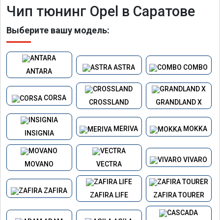
Чип тюнинг Opel в Саратове
Выберите вашу модель:
ASTRA
COMBO
ANTARA
CORSA
CROSSLAND
GRANDLAND X
MERIVA
MOKKA
INSIGNIA
VIVARO
MOVANO
VECTRA
ZAFIRA
ZAFIRA LIFE
ZAFIRA TOURER